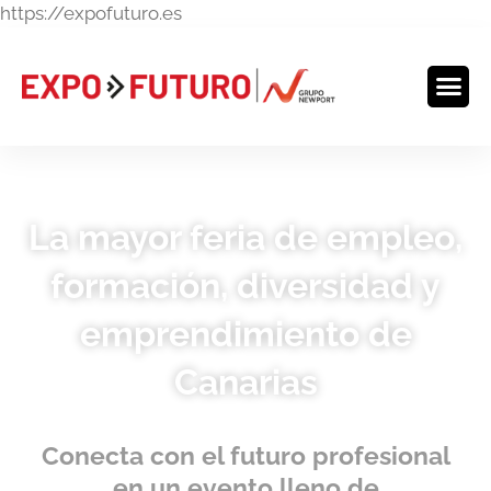
Ir
https://expofuturo.es
al
contenido
La mayor feria de empleo,
formación, diversidad y
emprendimiento de
Canarias
Conecta con el futuro profesional
en un evento lleno de