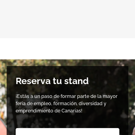
Reserva tu stand
¡Estás a un paso de formar parte de la mayor
feria de empleo, formación, diversidad y
emprendimiento de Canarias!
N